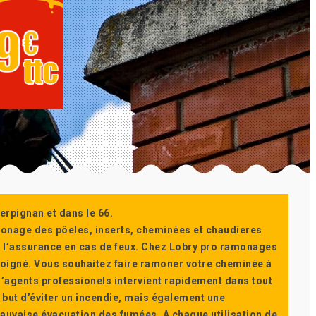
erpignan et dans le 66.
monage des pôeles, inserts, cheminées et chaudieres
ur l’assurance en cas de feux. Chez Lobry pro ramonages
t soigné. Vous souhaitez faire ramoner votre cheminée à
’agents professionels intervient rapidement dans tout
 but d’éviter un incendie, mais également une
auvaise évacuation des fumées. A chaque utilisation de