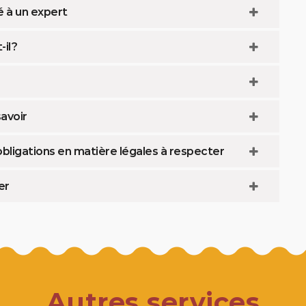
é à un expert
il ?
savoir
bligations en matière légales à respecter
er
Autres services