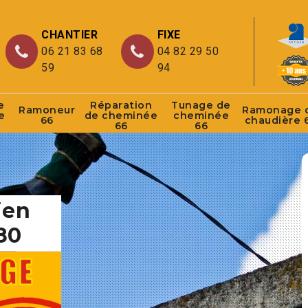
CHANTIER
FIXE
06 21 83 68
04 82 29 50
59
94
e
Réparation
Tunage de
Ramoneur
Ramonage 
e
de cheminée
cheminée
66
chaudière 
66
66
ien
80