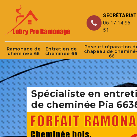
SECRÉTARIAT
06 17 14 96
51
Pose et réparation d
Ramonage de
Entretien de
chapeau de cheminé
cheminée 66
cheminée 66
66
Spécialiste en entret
de cheminée Pia 663