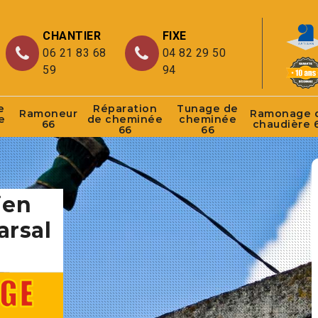
CHANTIER
FIXE
06 21 83 68
04 82 29 50
59
94
e
Réparation
Tunage de
Ramoneur
Ramonage 
e
de cheminée
cheminée
66
chaudière 
66
66
ien
arsal