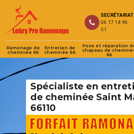
SECRÉTARIAT
06 17 14 96
51
Pose et réparation d
Ramonage de
Entretien de
chapeau de cheminé
cheminée 66
cheminée 66
66
Spécialiste en entret
de cheminée Saint M
66110