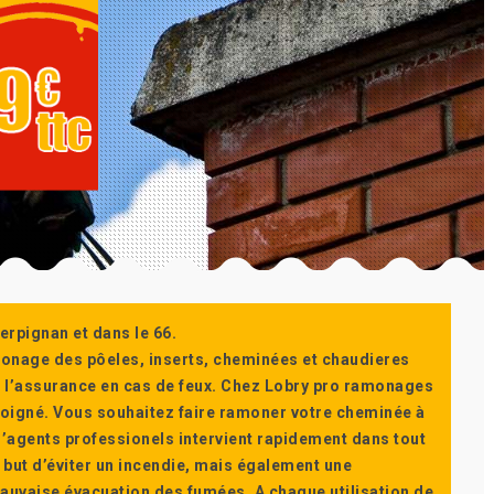
erpignan et dans le 66.
monage des pôeles, inserts, cheminées et chaudieres
ur l’assurance en cas de feux. Chez Lobry pro ramonages
t soigné. Vous souhaitez faire ramoner votre cheminée à
’agents professionels intervient rapidement dans tout
 but d’éviter un incendie, mais également une
auvaise évacuation des fumées. A chaque utilisation de