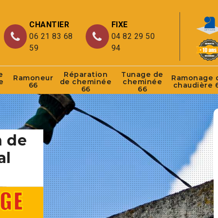
CHANTIER
FIXE
06 21 83 68
04 82 29 50
59
94
e
Réparation
Tunage de
Ramoneur
Ramonage 
e
de cheminée
cheminée
66
chaudière 
66
66
n de
al