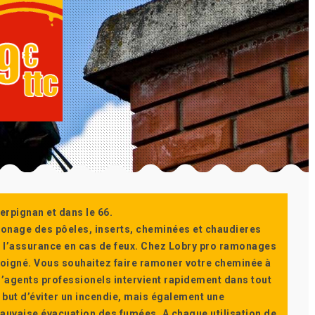
erpignan et dans le 66.
monage des pôeles, inserts, cheminées et chaudieres
ur l’assurance en cas de feux. Chez Lobry pro ramonages
t soigné. Vous souhaitez faire ramoner votre cheminée à
’agents professionels intervient rapidement dans tout
 but d’éviter un incendie, mais également une
auvaise évacuation des fumées. A chaque utilisation de