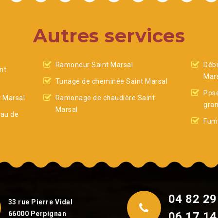
Autres services
Ramoneur Saint Marsal
Débi
nt
Mar
Tunage de cheminée Saint Marsal
Pose
t Marsal
Ramonage de chaudière Saint
gran
Marsal
eau de
Fumi
04 82 29
33 rue Pierre Vidal
66000 Perpignan
06 17 14