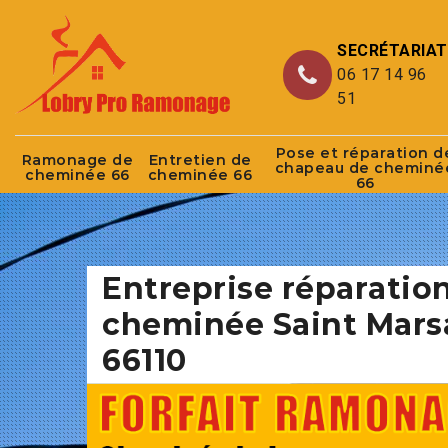
SECRÉTARIAT
06 17 14 96
51
Pose et réparation d
Ramonage de
Entretien de
chapeau de cheminé
cheminée 66
cheminée 66
66
Entreprise réparatio
cheminée Saint Mars
66110