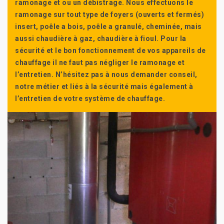
ramonage et ou un débistrage. Nous effectuons le
ramonage sur tout type de foyers (ouverts et fermés)
insert, poêle a bois, poêle a granulé, cheminée, mais
aussi chaudière à gaz, chaudière à fioul. Pour la
sécurité et le bon fonctionnement de vos appareils de
chauffage il ne faut pas négliger le ramonage et
l’entretien. N’hésitez pas à nous demander conseil,
notre métier et liés à la sécurité mais également à
l’entretien de votre système de chauffage.