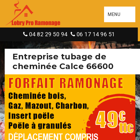
MENU
04 82 29 50 94
06 17 14 96 51
Entreprise tubage de
cheminée Calce 66600