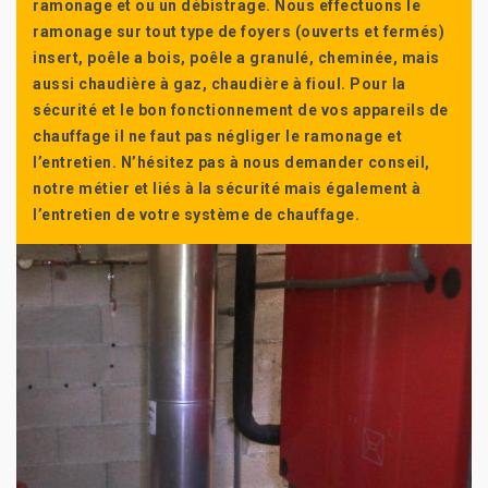
ramonage et ou un débistrage. Nous effectuons le
ramonage sur tout type de foyers (ouverts et fermés)
insert, poêle a bois, poêle a granulé, cheminée, mais
aussi chaudière à gaz, chaudière à fioul. Pour la
sécurité et le bon fonctionnement de vos appareils de
chauffage il ne faut pas négliger le ramonage et
l’entretien. N’hésitez pas à nous demander conseil,
notre métier et liés à la sécurité mais également à
l’entretien de votre système de chauffage.