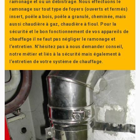
ramonage et ou un débistrage. Nous effectuons le
ramonage sur tout type de foyers (ouverts et fermés)
insert, poêle a bois, poêle a granulé, cheminée, mais
aussi chaudière à gaz, chaudière à fioul. Pour la
sécurité et le bon fonctionnement de vos appareils de
chauffage il ne faut pas négliger le ramonage et
l’entretien. N’hésitez pas à nous demander conseil,
notre métier et liés à la sécurité mais également à
l’entretien de votre système de chauffage.