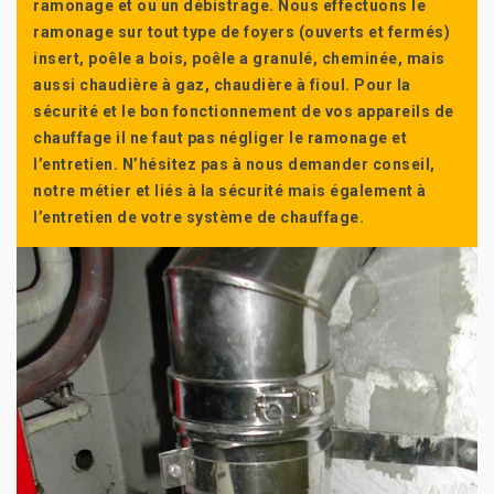
ramonage et ou un débistrage. Nous effectuons le
ramonage sur tout type de foyers (ouverts et fermés)
insert, poêle a bois, poêle a granulé, cheminée, mais
aussi chaudière à gaz, chaudière à fioul. Pour la
sécurité et le bon fonctionnement de vos appareils de
chauffage il ne faut pas négliger le ramonage et
l’entretien. N’hésitez pas à nous demander conseil,
notre métier et liés à la sécurité mais également à
l’entretien de votre système de chauffage.