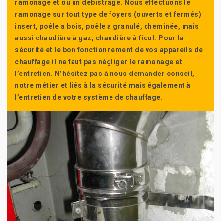
ramonage et ou un débistrage. Nous effectuons le
ramonage sur tout type de foyers (ouverts et fermés)
insert, poêle a bois, poêle a granulé, cheminée, mais
aussi chaudière à gaz, chaudière à fioul. Pour la
sécurité et le bon fonctionnement de vos appareils de
chauffage il ne faut pas négliger le ramonage et
l’entretien. N’hésitez pas à nous demander conseil,
notre métier et liés à la sécurité mais également à
l’entretien de votre système de chauffage.