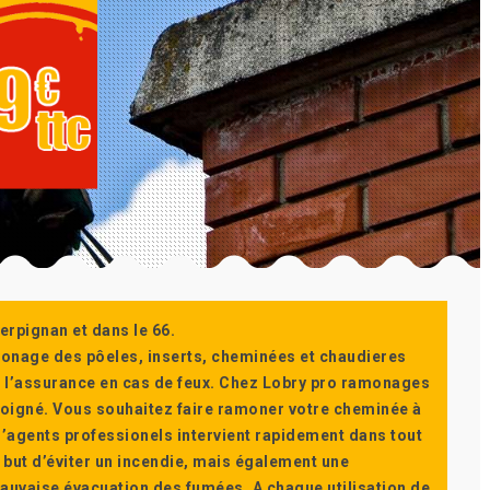
erpignan et dans le 66.
monage des pôeles, inserts, cheminées et chaudieres
ur l’assurance en cas de feux. Chez Lobry pro ramonages
t soigné. Vous souhaitez faire ramoner votre cheminée à
’agents professionels intervient rapidement dans tout
 but d’éviter un incendie, mais également une
auvaise évacuation des fumées. A chaque utilisation de