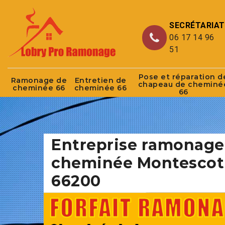
SECRÉTARIAT
06 17 14 96
51
Pose et réparation d
Ramonage de
Entretien de
chapeau de cheminé
cheminée 66
cheminée 66
66
Entreprise ramonage
cheminée Montescot
66200