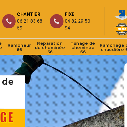
CHANTIER
FIXE
06 21 83 68
04 82 29 50
59
94
e
Réparation
Tunage de
Ramoneur
Ramonage 
e
de cheminée
cheminée
66
chaudière 
66
66
 de