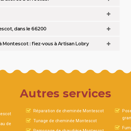
scot, dans le 66200
 Montescot : fiez-vous à Artisan Lobry
Autres services
Réparation de cheminée Montescot
Pose
tescot
gra
Tunage de cheminée Montescot
eau de
Fumi
Ramonage de chaudière Montescot