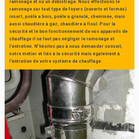
ramonage et ou un débistrage. Nous effectuons le
ramonage sur tout type de foyers (ouverts et fermés)
insert, poêle a bois, poêle a granulé, cheminée, mais
aussi chaudière à gaz, chaudière à fioul. Pour la
sécurité et le bon fonctionnement de vos appareils de
chauffage il ne faut pas négliger le ramonage et
l’entretien. N’hésitez pas à nous demander conseil,
notre métier et liés à la sécurité mais également à
l’entretien de votre système de chauffage.