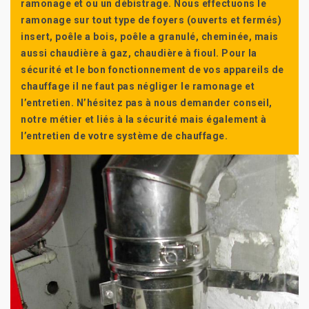
ramonage et ou un débistrage. Nous effectuons le
ramonage sur tout type de foyers (ouverts et fermés)
insert, poêle a bois, poêle a granulé, cheminée, mais
aussi chaudière à gaz, chaudière à fioul. Pour la
sécurité et le bon fonctionnement de vos appareils de
chauffage il ne faut pas négliger le ramonage et
l’entretien. N’hésitez pas à nous demander conseil,
notre métier et liés à la sécurité mais également à
l’entretien de votre système de chauffage.