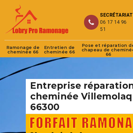
SECRÉTARIAT
06 17 14 96
51
Pose et réparation d
Ramonage de
Entretien de
chapeau de cheminé
cheminée 66
cheminée 66
66
Entreprise réparatio
cheminée Villemola
66300