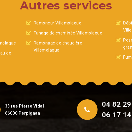
Autres services
Ramoneur Villemolaque
Déb
Vill
Tunage de cheminée Villemolaque
Pose
emolaque
Ramonage de chaudière
gran
Villemolaque
eau de
Fumi
04 82 29
33 rue Pierre Vidal
66000 Perpignan
06 17 14