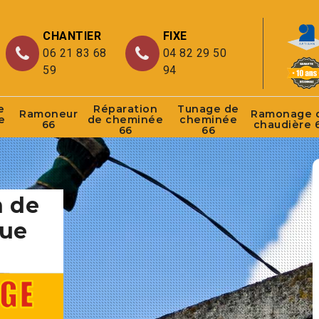
CHANTIER
FIXE
06 21 83 68
04 82 29 50
59
94
e
Réparation
Tunage de
Ramoneur
Ramonage 
e
de cheminée
cheminée
66
chaudière 
66
66
n de
que