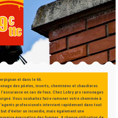
erpignan et dans le 66.
monage des pôeles, inserts, cheminées et chaudieres
ur l’assurance en cas de feux. Chez Lobry pro ramonages
t soigné. Vous souhaitez faire ramoner votre cheminée à
’agents professionels intervient rapidement dans tout
 but d’éviter un incendie, mais également une
auvaise évacuation des fumées. A chaque utilisation de