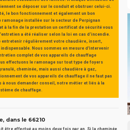
ennent se déposer sur le conduit et obstruer celui-ci.
té, le bon fonctionnement et également un bon
 ramonage installée sur le secteur de Perpignan
t à la fin de la prestation un certificat de sécurité vous
ntretien a été réaliser selon la loi en cas d’incendie.
e entretenir régulièrement votre chaudière, insert,
st indispensable. Nous sommes en mesure d'intervenir
'entretien complet de vos appareils de chauffage
s effectuons le ramonage sur tout type de foyers
a granulé, cheminée, mais aussi chaudière à gaz,
ctionnement de vos appareils de chauffage il ne faut pas
s à nous demander conseil, notre métier et liés à la
système de chauffage.
, dans le 66210
t être effectué au moins deux fois par an. Si la cheminée