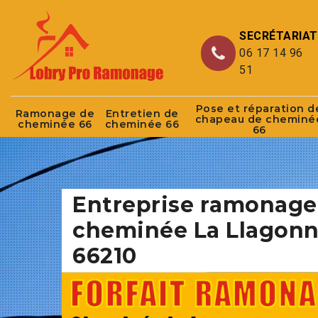
SECRÉTARIAT
06 17 14 96
51
Pose et réparation d
Ramonage de
Entretien de
chapeau de cheminé
cheminée 66
cheminée 66
66
Entreprise ramonage
cheminée La Llagon
66210