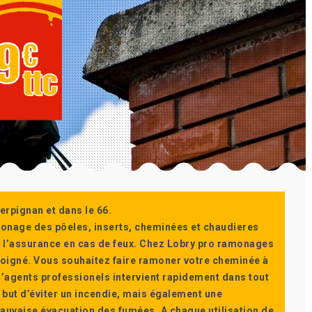
erpignan et dans le 66.
monage des pôeles, inserts, cheminées et chaudieres
ur l’assurance en cas de feux. Chez Lobry pro ramonages
t soigné. Vous souhaitez faire ramoner votre cheminée à
’agents professionels intervient rapidement dans tout
 but d’éviter un incendie, mais également une
auvaise évacuation des fumées. A chaque utilisation de