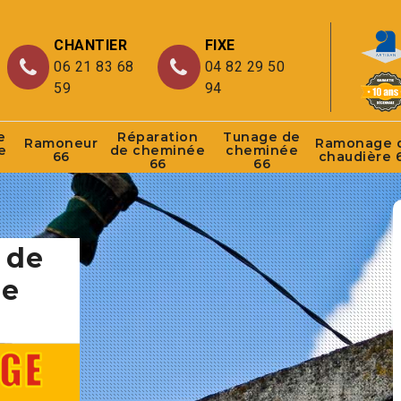
CHANTIER
FIXE
06 21 83 68
04 82 29 50
59
94
e
Réparation
Tunage de
Ramoneur
Ramonage 
e
de cheminée
cheminée
66
chaudière 
66
66
 de
ne