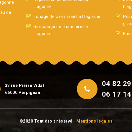
lagonne
Llagonne
Lla
eau de
Tunage de cheminée La Llagonne
Pose
gran
Ramonage de chaudière La
Llagonne
Fumi
04 82 29
33 rue Pierre Vidal
66000 Perpignan
06 17 14
©2020 Tout droit réservé -
Mentions légales