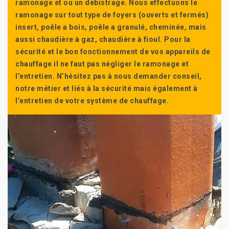
ramonage et ou un débistrage. Nous effectuons le
ramonage sur tout type de foyers (ouverts et fermés)
insert, poêle a bois, poêle a granulé, cheminée, mais
aussi chaudière à gaz, chaudière à fioul. Pour la
sécurité et le bon fonctionnement de vos appareils de
chauffage il ne faut pas négliger le ramonage et
l’entretien. N’hésitez pas à nous demander conseil,
notre métier et liés à la sécurité mais également à
l’entretien de votre système de chauffage.