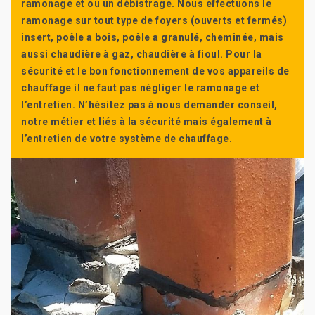
ramonage et ou un débistrage. Nous effectuons le
ramonage sur tout type de foyers (ouverts et fermés)
insert, poêle a bois, poêle a granulé, cheminée, mais
aussi chaudière à gaz, chaudière à fioul. Pour la
sécurité et le bon fonctionnement de vos appareils de
chauffage il ne faut pas négliger le ramonage et
l’entretien. N’hésitez pas à nous demander conseil,
notre métier et liés à la sécurité mais également à
l’entretien de votre système de chauffage.