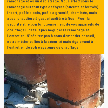
ramonage et ou un débistrage. Nous effectuons le
ramonage sur tout type de foyers (ouverts et fermés)
insert, poêle a bois, poêle a granulé, cheminée, mais
aussi chaudière à gaz, chaudière à fioul. Pour la
sécurité et le bon fonctionnement de vos appareils de
chauffage il ne faut pas négliger le ramonage et
l’entretien. N’hésitez pas à nous demander conseil,
notre métier et liés à la sécurité mais également à
l’entretien de votre système de chauffage.