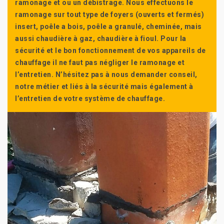
ramonage et ou un débistrage. Nous effectuons le
ramonage sur tout type de foyers (ouverts et fermés)
insert, poêle a bois, poêle a granulé, cheminée, mais
aussi chaudière à gaz, chaudière à fioul. Pour la
sécurité et le bon fonctionnement de vos appareils de
chauffage il ne faut pas négliger le ramonage et
l’entretien. N’hésitez pas à nous demander conseil,
notre métier et liés à la sécurité mais également à
l’entretien de votre système de chauffage.