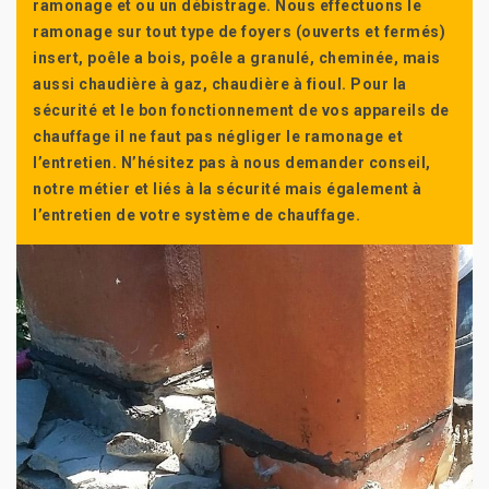
ramonage et ou un débistrage. Nous effectuons le
ramonage sur tout type de foyers (ouverts et fermés)
insert, poêle a bois, poêle a granulé, cheminée, mais
aussi chaudière à gaz, chaudière à fioul. Pour la
sécurité et le bon fonctionnement de vos appareils de
chauffage il ne faut pas négliger le ramonage et
l’entretien. N’hésitez pas à nous demander conseil,
notre métier et liés à la sécurité mais également à
l’entretien de votre système de chauffage.