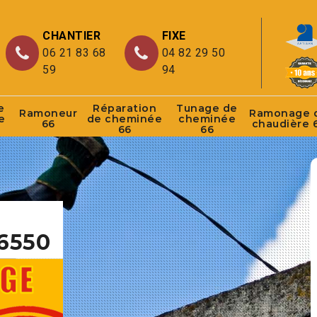
CHANTIER
FIXE
06 21 83 68
04 82 29 50
59
94
e
Réparation
Tunage de
Ramoneur
Ramonage 
e
de cheminée
cheminée
66
chaudière 
66
66
66550