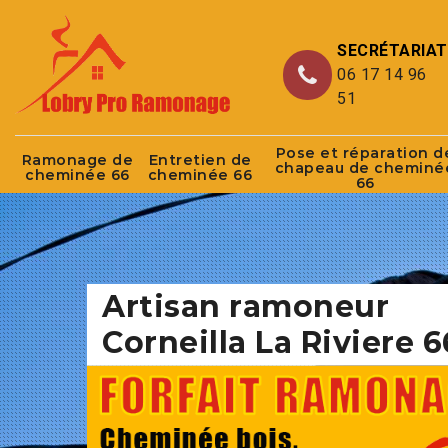
SECRÉTARIAT
06 17 14 96
51
Pose et réparation d
Ramonage de
Entretien de
chapeau de cheminé
cheminée 66
cheminée 66
66
Artisan ramoneur
Corneilla La Riviere 