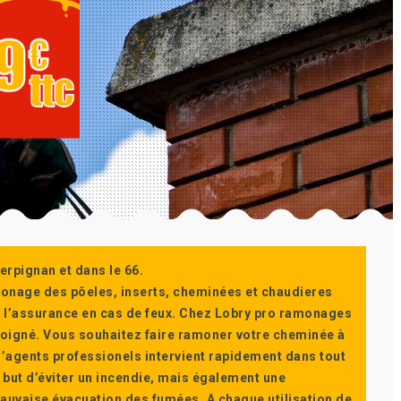
erpignan et dans le 66.
monage des pôeles, inserts, cheminées et chaudieres
ur l’assurance en cas de feux. Chez Lobry pro ramonages
t soigné. Vous souhaitez faire ramoner votre cheminée à
’agents professionels intervient rapidement dans tout
 but d’éviter un incendie, mais également une
auvaise évacuation des fumées. A chaque utilisation de