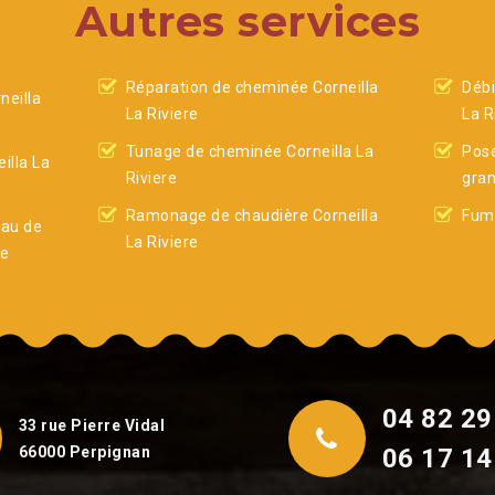
Autres services
Réparation de cheminée Corneilla
Débi
eilla
La Riviere
La R
Tunage de cheminée Corneilla La
Pose
illa La
Riviere
gran
Ramonage de chaudière Corneilla
Fumi
eau de
La Riviere
re
04 82 29
33 rue Pierre Vidal
66000 Perpignan
06 17 14