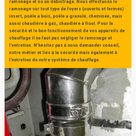
ramonage et ou un débistrage. Nous effectuons le
ramonage sur tout type de foyers (ouverts et fermés)
insert, poêle a bois, poêle a granulé, cheminée, mais
aussi chaudière à gaz, chaudière à fioul. Pour la
sécurité et le bon fonctionnement de vos appareils de
chauffage il ne faut pas négliger le ramonage et
l’entretien. N’hésitez pas à nous demander conseil,
notre métier et liés à la sécurité mais également à
l’entretien de votre système de chauffage.