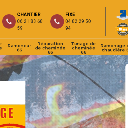
CHANTIER
FIXE
06 21 83 68
04 82 29 50
59
94
e
Réparation
Tunage de
Ramoneur
Ramonage 
e
de cheminée
cheminée
66
chaudière 
66
66