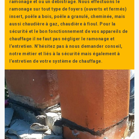
ramonage et ou un débistrage. Nous effectuons le
ramonage sur tout type de foyers (ouverts et fermés)
insert, poêle a bois, poêle a granulé, cheminée, mais
aussi chaudière à gaz, chaudière à fioul. Pour la
sécurité et le bon fonctionnement de vos appareils de
chauffage il ne faut pas négliger le ramonage et
l’entretien. N’hésitez pas à nous demander conseil,
notre métier et liés à la sécurité mais également à
l’entretien de votre système de chauffage.