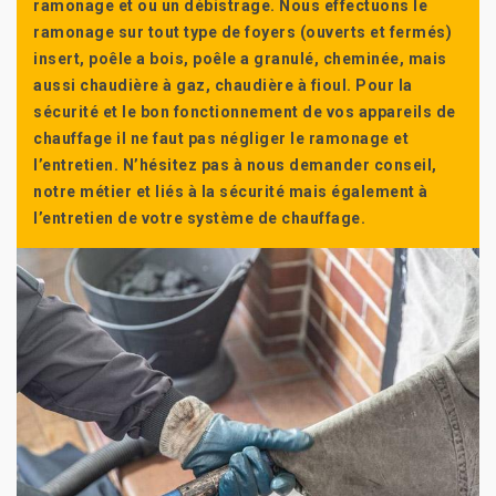
ramonage et ou un débistrage. Nous effectuons le
ramonage sur tout type de foyers (ouverts et fermés)
insert, poêle a bois, poêle a granulé, cheminée, mais
aussi chaudière à gaz, chaudière à fioul. Pour la
sécurité et le bon fonctionnement de vos appareils de
chauffage il ne faut pas négliger le ramonage et
l’entretien. N’hésitez pas à nous demander conseil,
notre métier et liés à la sécurité mais également à
l’entretien de votre système de chauffage.