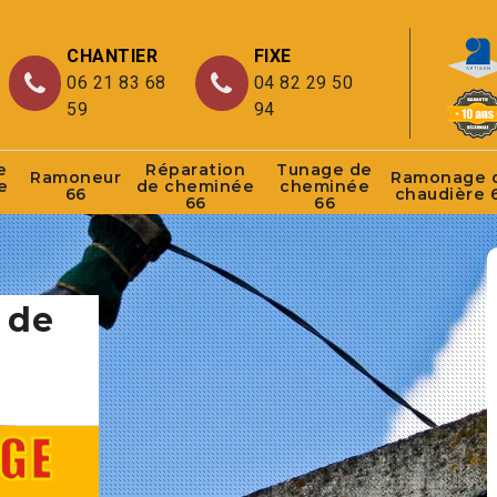
CHANTIER
FIXE
06 21 83 68
04 82 29 50
59
94
e
Réparation
Tunage de
Ramoneur
Ramonage 
e
de cheminée
cheminée
66
chaudière 
66
66
 de