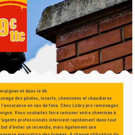
erpignan et dans le 66.
monage des pôeles, inserts, cheminées et chaudieres
ur l’assurance en cas de feux. Chez Lobry pro ramonages
t soigné. Vous souhaitez faire ramoner votre cheminée à
’agents professionels intervient rapidement dans tout
 but d’éviter un incendie, mais également une
auvaise évacuation des fumées. A chaque utilisation de