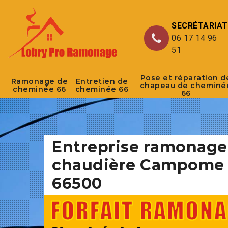
SECRÉTARIAT
06 17 14 96
51
Pose et réparation d
Ramonage de
Entretien de
chapeau de cheminé
cheminée 66
cheminée 66
66
Entreprise ramonage
chaudière Campome
66500