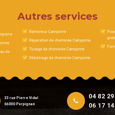
Autres services
Ramoneur Campome
Pose
ampome
gra
Réparation de cheminée Campome
mpome
Fum
Tunage de cheminée Campome
eau de
Débistrage de cheminée Campome
04 82 29
33 rue Pierre Vidal
66000 Perpignan
06 17 14