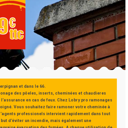
erpignan et dans le 66.
monage des pôeles, inserts, cheminées et chaudieres
ur l’assurance en cas de feux. Chez Lobry pro ramonages
t soigné. Vous souhaitez faire ramoner votre cheminée à
’agents professionels intervient rapidement dans tout
 but d’éviter un incendie, mais également une
auvaise évacuation des fumées. A chaque utilisation de