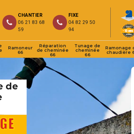
CHANTIER
FIXE
06 21 83 68
04 82 29 50
59
94
e
Réparation
Tunage de
Ramoneur
Ramonage 
e
de cheminée
cheminée
66
chaudière 
66
66
e de
e