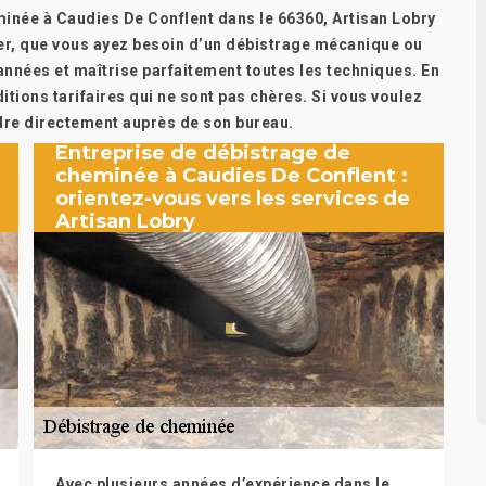
inée à Caudies De Conflent dans le 66360, Artisan Lobry
ser, que vous ayez besoin d’un débistrage mécanique ou
 années et maîtrise parfaitement toutes les techniques. En
ditions tarifaires qui ne sont pas chères. Si vous voulez
ndre directement auprès de son bureau.
Entreprise de débistrage de
cheminée à Caudies De Conflent :
orientez-vous vers les services de
Artisan Lobry
Avec plusieurs années d’expérience dans le