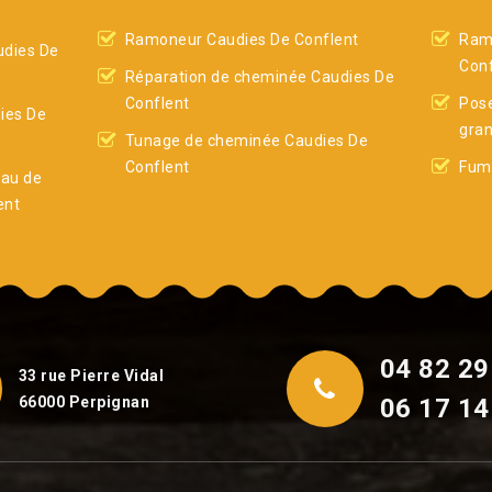
Ramoneur Caudies De Conflent
Ram
dies De
Conf
Réparation de cheminée Caudies De
Conflent
Pose
ies De
gran
Tunage de cheminée Caudies De
Conflent
Fumi
eau de
ent
04 82 29
33 rue Pierre Vidal
66000 Perpignan
06 17 14