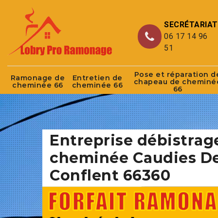
SECRÉTARIAT
06 17 14 96
51
Pose et réparation d
Ramonage de
Entretien de
chapeau de cheminé
cheminée 66
cheminée 66
66
Entreprise débistrag
cheminée Caudies D
Conflent 66360