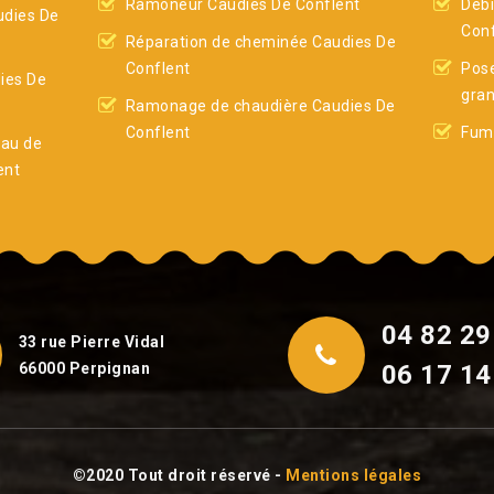
Ramoneur Caudies De Conflent
Débi
dies De
Conf
Réparation de cheminée Caudies De
Conflent
Pose
ies De
gran
Ramonage de chaudière Caudies De
Conflent
Fumi
eau de
ent
04 82 29
33 rue Pierre Vidal
66000 Perpignan
06 17 14
©2020 Tout droit réservé -
Mentions légales