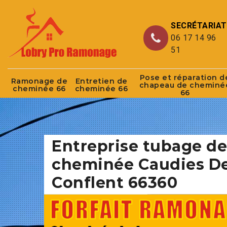
SECRÉTARIAT
06 17 14 96
51
Pose et réparation d
Ramonage de
Entretien de
chapeau de cheminé
cheminée 66
cheminée 66
66
Entreprise tubage de
cheminée Caudies D
Conflent 66360