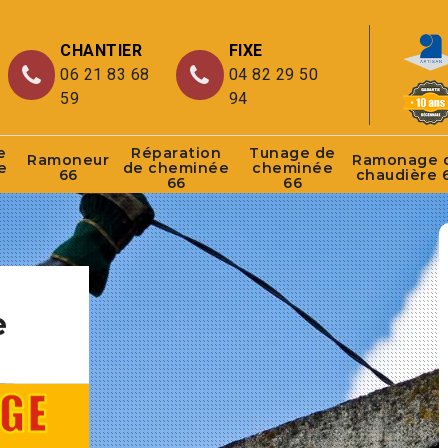
CHANTIER
FIXE
06 21 83 68
04 82 29 50
59
94
e
Réparation
Tunage de
Ramoneur
Ramonage 
e
de cheminée
cheminée
66
chaudière 
66
66
e