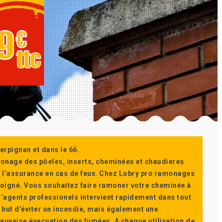
erpignan et dans le 66.
monage des pôeles, inserts, cheminées et chaudieres
ur l’assurance en cas de feux. Chez Lobry pro ramonages
t soigné. Vous souhaitez faire ramoner votre cheminée à
’agents professionels intervient rapidement dans tout
 but d’éviter un incendie, mais également une
auvaise évacuation des fumées. A chaque utilisation de