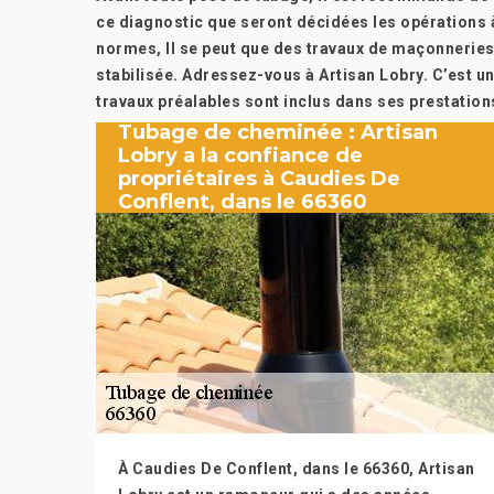
ce diagnostic que seront décidées les opérations à
normes, Il se peut que des travaux de maçonneries 
stabilisée. Adressez-vous à Artisan Lobry. C’est u
travaux préalables sont inclus dans ses prestations
Tubage de cheminée : Artisan
Lobry a la confiance de
propriétaires à Caudies De
Conflent, dans le 66360
À Caudies De Conflent, dans le 66360, Artisan