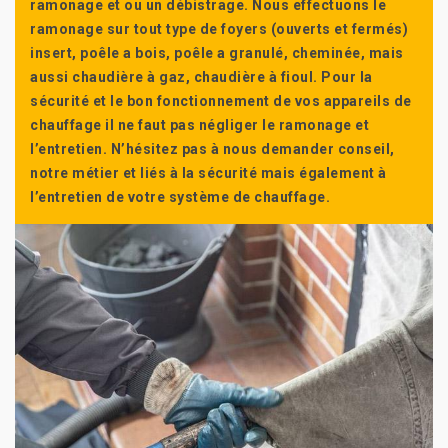
ramonage et ou un débistrage. Nous effectuons le
ramonage sur tout type de foyers (ouverts et fermés)
insert, poêle a bois, poêle a granulé, cheminée, mais
aussi chaudière à gaz, chaudière à fioul. Pour la
sécurité et le bon fonctionnement de vos appareils de
chauffage il ne faut pas négliger le ramonage et
l’entretien. N’hésitez pas à nous demander conseil,
notre métier et liés à la sécurité mais également à
l’entretien de votre système de chauffage.