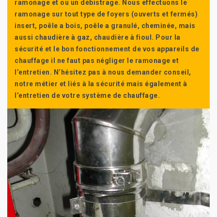
ramonage et ou un débistrage. Nous effectuons le
ramonage sur tout type de foyers (ouverts et fermés)
insert, poêle a bois, poêle a granulé, cheminée, mais
aussi chaudière à gaz, chaudière à fioul. Pour la
sécurité et le bon fonctionnement de vos appareils de
chauffage il ne faut pas négliger le ramonage et
l’entretien. N’hésitez pas à nous demander conseil,
notre métier et liés à la sécurité mais également à
l’entretien de votre système de chauffage.