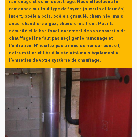
ramonage et ou un débistrage. Nous effectuons le
ramonage sur tout type de foyers (ouverts et fermés)
insert, poêle a bois, poêle a granulé, cheminée, mais
aussi chaudière à gaz, chaudière à fioul. Pour la
sécurité et le bon fonctionnement de vos appareils de
chauffage il ne faut pas négliger le ramonage et
l’entretien. N’hésitez pas à nous demander conseil,
notre métier et liés à la sécurité mais également à
l’entretien de votre système de chauffage.