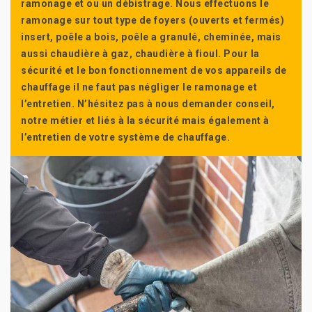
ramonage et ou un débistrage. Nous effectuons le
ramonage sur tout type de foyers (ouverts et fermés)
insert, poêle a bois, poêle a granulé, cheminée, mais
aussi chaudière à gaz, chaudière à fioul. Pour la
sécurité et le bon fonctionnement de vos appareils de
chauffage il ne faut pas négliger le ramonage et
l’entretien. N’hésitez pas à nous demander conseil,
notre métier et liés à la sécurité mais également à
l’entretien de votre système de chauffage.