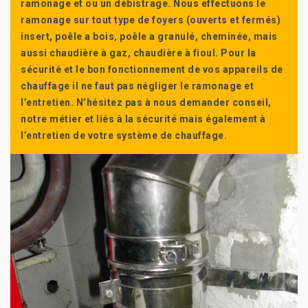
ramonage et ou un débistrage. Nous effectuons le
ramonage sur tout type de foyers (ouverts et fermés)
insert, poêle a bois, poêle a granulé, cheminée, mais
aussi chaudière à gaz, chaudière à fioul. Pour la
sécurité et le bon fonctionnement de vos appareils de
chauffage il ne faut pas négliger le ramonage et
l’entretien. N’hésitez pas à nous demander conseil,
notre métier et liés à la sécurité mais également à
l’entretien de votre système de chauffage.