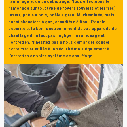
ramonage et ou un débistrage. Nous effectuons le
ramonage sur tout type de foyers (ouverts et fermés)
insert, poêle a bois, poêle a granulé, cheminée, mais
aussi chaudière à gaz, chaudière à fioul. Pour la
sécurité et le bon fonctionnement de vos appareils de
chauffage il ne faut pas négliger le ramonage et
l’entretien. N’hésitez pas à nous demander conseil,
notre métier et liés à la sécurité mais également à
l’entretien de votre système de chauffage.