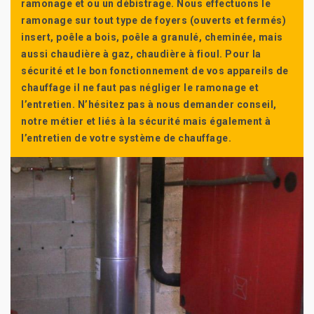
ramonage et ou un débistrage. Nous effectuons le
ramonage sur tout type de foyers (ouverts et fermés)
insert, poêle a bois, poêle a granulé, cheminée, mais
aussi chaudière à gaz, chaudière à fioul. Pour la
sécurité et le bon fonctionnement de vos appareils de
chauffage il ne faut pas négliger le ramonage et
l’entretien. N’hésitez pas à nous demander conseil,
notre métier et liés à la sécurité mais également à
l’entretien de votre système de chauffage.