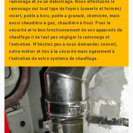
ramonage et ou un débistrage. Nous effectuons le
ramonage sur tout type de foyers (ouverts et fermés)
insert, poêle a bois, poêle a granulé, cheminée, mais
aussi chaudière à gaz, chaudière à fioul. Pour la
sécurité et le bon fonctionnement de vos appareils de
chauffage il ne faut pas négliger le ramonage et
l’entretien. N’hésitez pas à nous demander conseil,
notre métier et liés à la sécurité mais également à
l’entretien de votre système de chauffage.