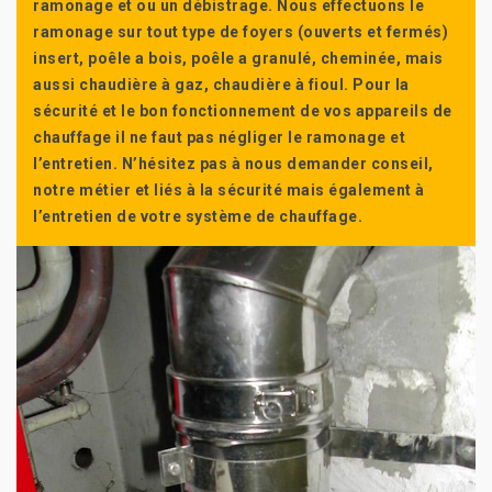
ramonage et ou un débistrage. Nous effectuons le
ramonage sur tout type de foyers (ouverts et fermés)
insert, poêle a bois, poêle a granulé, cheminée, mais
aussi chaudière à gaz, chaudière à fioul. Pour la
sécurité et le bon fonctionnement de vos appareils de
chauffage il ne faut pas négliger le ramonage et
l’entretien. N’hésitez pas à nous demander conseil,
notre métier et liés à la sécurité mais également à
l’entretien de votre système de chauffage.