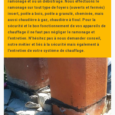
ramonage et ou un débistrage. Nous effectuons le
ramonage sur tout type de foyers (ouverts et fermés)
insert, poêle a bois, poêle a granulé, cheminée, mais
aussi chaudière à gaz, chaudière à fioul. Pour la
sécurité et le bon fonctionnement de vos appareils de
chauffage il ne faut pas négliger le ramonage et
l’entretien. N’hésitez pas à nous demander conseil,
notre métier et liés à la sécurité mais également à
l’entretien de votre système de chauffage.