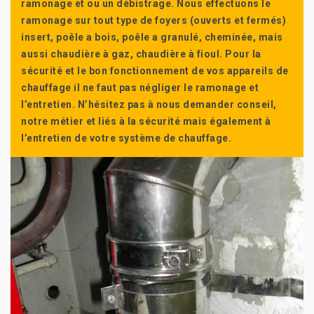
ramonage et ou un débistrage. Nous effectuons le
ramonage sur tout type de foyers (ouverts et fermés)
insert, poêle a bois, poêle a granulé, cheminée, mais
aussi chaudière à gaz, chaudière à fioul. Pour la
sécurité et le bon fonctionnement de vos appareils de
chauffage il ne faut pas négliger le ramonage et
l’entretien. N’hésitez pas à nous demander conseil,
notre métier et liés à la sécurité mais également à
l’entretien de votre système de chauffage.