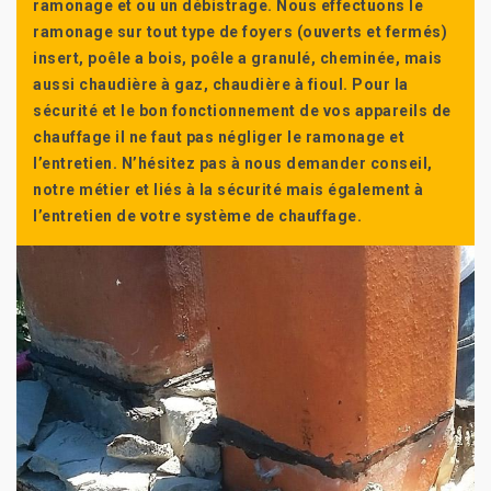
ramonage et ou un débistrage. Nous effectuons le
ramonage sur tout type de foyers (ouverts et fermés)
insert, poêle a bois, poêle a granulé, cheminée, mais
aussi chaudière à gaz, chaudière à fioul. Pour la
sécurité et le bon fonctionnement de vos appareils de
chauffage il ne faut pas négliger le ramonage et
l’entretien. N’hésitez pas à nous demander conseil,
notre métier et liés à la sécurité mais également à
l’entretien de votre système de chauffage.