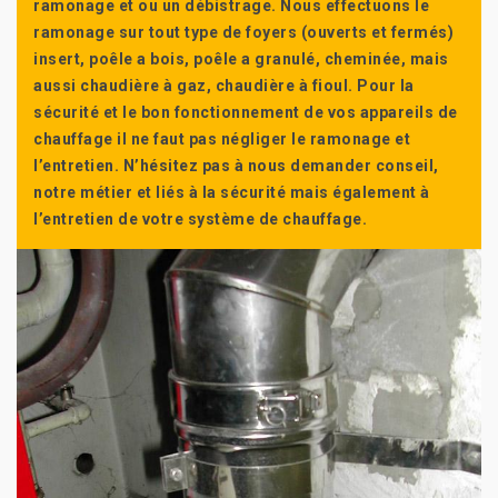
ramonage et ou un débistrage. Nous effectuons le
ramonage sur tout type de foyers (ouverts et fermés)
insert, poêle a bois, poêle a granulé, cheminée, mais
aussi chaudière à gaz, chaudière à fioul. Pour la
sécurité et le bon fonctionnement de vos appareils de
chauffage il ne faut pas négliger le ramonage et
l’entretien. N’hésitez pas à nous demander conseil,
notre métier et liés à la sécurité mais également à
l’entretien de votre système de chauffage.