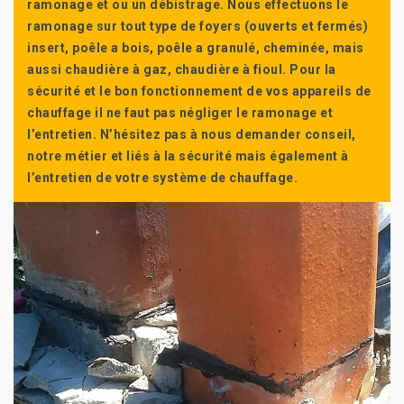
ramonage et ou un débistrage. Nous effectuons le
ramonage sur tout type de foyers (ouverts et fermés)
insert, poêle a bois, poêle a granulé, cheminée, mais
aussi chaudière à gaz, chaudière à fioul. Pour la
sécurité et le bon fonctionnement de vos appareils de
chauffage il ne faut pas négliger le ramonage et
l’entretien. N’hésitez pas à nous demander conseil,
notre métier et liés à la sécurité mais également à
l’entretien de votre système de chauffage.