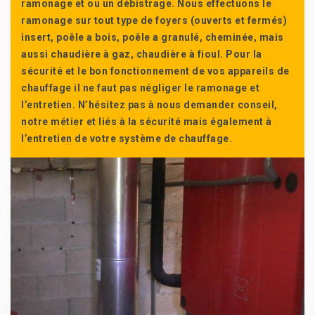
ramonage et ou un débistrage. Nous effectuons le
ramonage sur tout type de foyers (ouverts et fermés)
insert, poêle a bois, poêle a granulé, cheminée, mais
aussi chaudière à gaz, chaudière à fioul. Pour la
sécurité et le bon fonctionnement de vos appareils de
chauffage il ne faut pas négliger le ramonage et
l’entretien. N’hésitez pas à nous demander conseil,
notre métier et liés à la sécurité mais également à
l’entretien de votre système de chauffage.