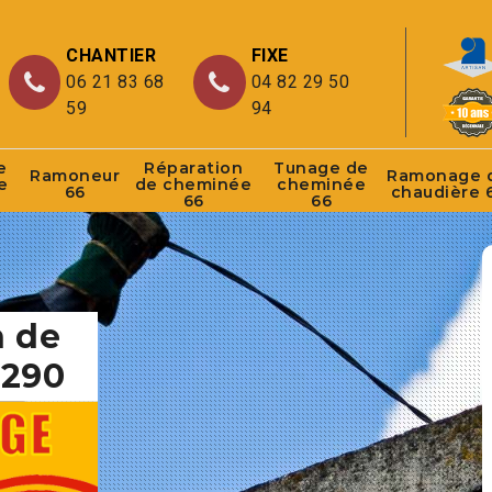
CHANTIER
FIXE
06 21 83 68
04 82 29 50
59
94
e
Réparation
Tunage de
Ramoneur
Ramonage 
e
de cheminée
cheminée
66
chaudière 
66
66
n de
6290