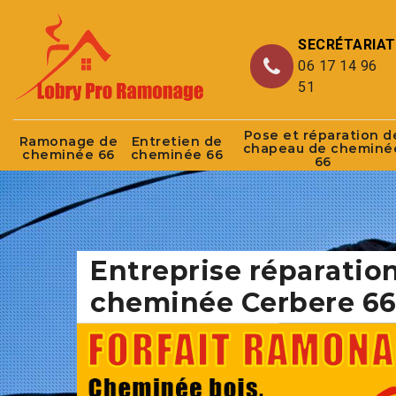
SECRÉTARIAT
06 17 14 96
51
Pose et réparation d
Ramonage de
Entretien de
chapeau de cheminé
cheminée 66
cheminée 66
66
Entreprise réparatio
cheminée Cerbere 6