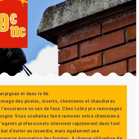
erpignan et dans le 66.
monage des pôeles, inserts, cheminées et chaudieres
ur l’assurance en cas de feux. Chez Lobry pro ramonages
t soigné. Vous souhaitez faire ramoner votre cheminée à
’agents professionels intervient rapidement dans tout
 but d’éviter un incendie, mais également une
auvaise évacuation des fumées. A chaque utilisation de